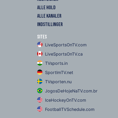
ALLE HOLD
ALLE KANALER
INDSTILLINGER
Sites
LiveSportsOnTV.com
LiveSportsOnTV.ca
TVsports.in
SportImTV.net
TVsporten.nu
JogosDeHojeNaTV.com.br
IceHockeyOnTV.com
FootballTVSchedule.com