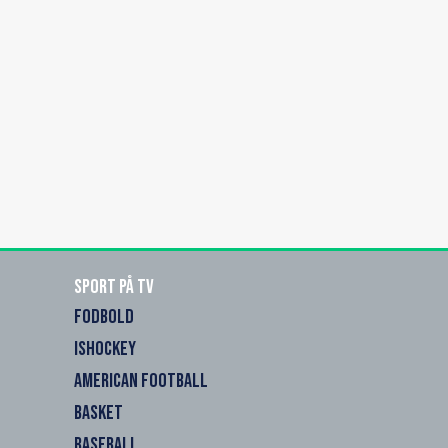
Sport på TV
FODBOLD
ISHOCKEY
AMERICAN FOOTBALL
BASKET
BASEBALL