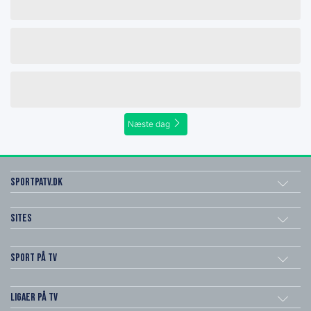
Næste dag
SportPaTV.dk
Sites
Sport på TV
Ligaer på TV