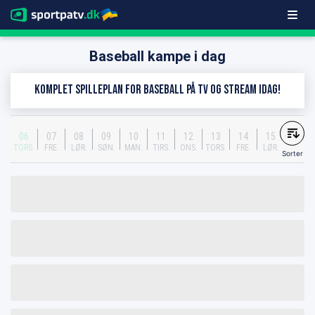
Baseball kampe i dag
Komplet spilleplan for Baseball på TV og stream idag!
06
07
08
09
10
11
12
13
14
15
TORS.
FRE.
LØR.
SØN.
MAN.
TIRS.
ONS.
TORS.
FRE.
LØR.
Sorter