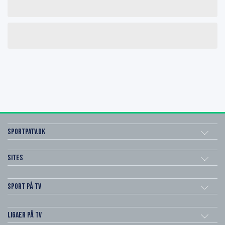
SportPaTV.dk
Sites
Sport på TV
Ligaer på TV