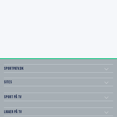
SportPaTV.dk
Sites
Sport på TV
Ligaer på TV