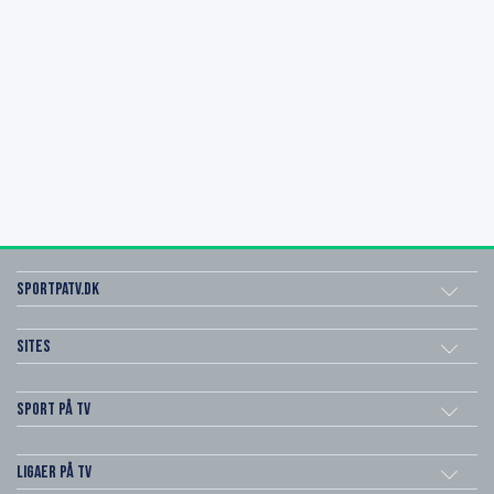
SportPaTV.dk
Sites
Sport på TV
Ligaer på TV