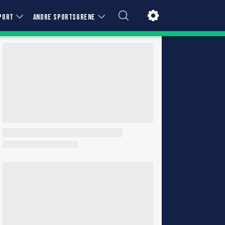
PORT
ANDRE SPORTSGRENE