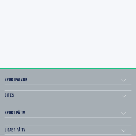
SportPaTV.dk
Sites
Sport på TV
Ligaer på TV