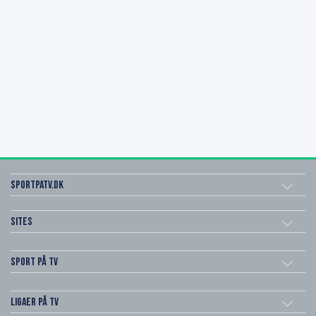
SportPaTV.dk
Sites
Sport på TV
Ligaer på TV