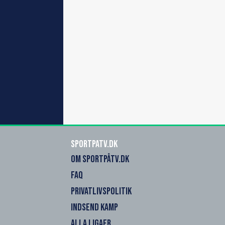
SportPaTV.dk
OM SPORTPÅTV.DK
FAQ
PRIVATLIVSPOLITIK
INDSEND KAMP
ALLA LIGAER