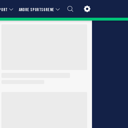
PORT
ANDRE SPORTSGRENE