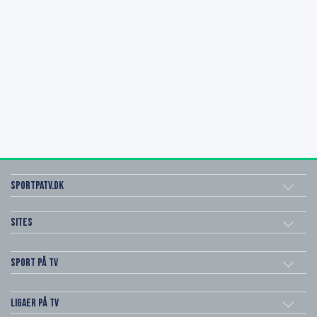
SportPaTV.dk
Sites
Sport på TV
Ligaer på TV