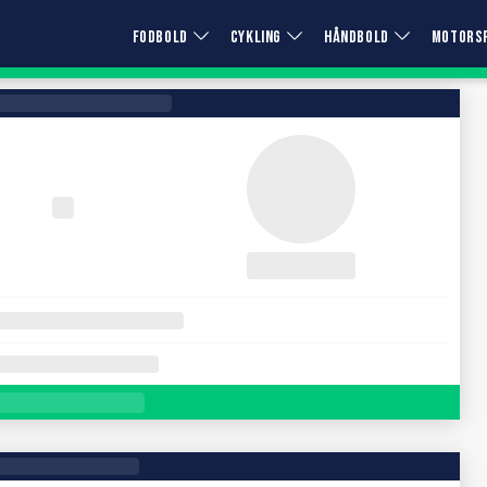
FODBOLD
CYKLING
HÅNDBOLD
MOTORS