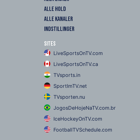
ALLE HOLD
ALLE KANALER
INDSTILLINGER
Sites
LiveSportsOnTV.com
LiveSportsOnTV.ca
TVsports.in
SportImTV.net
TVsporten.nu
JogosDeHojeNaTV.com.br
IceHockeyOnTV.com
FootballTVSchedule.com