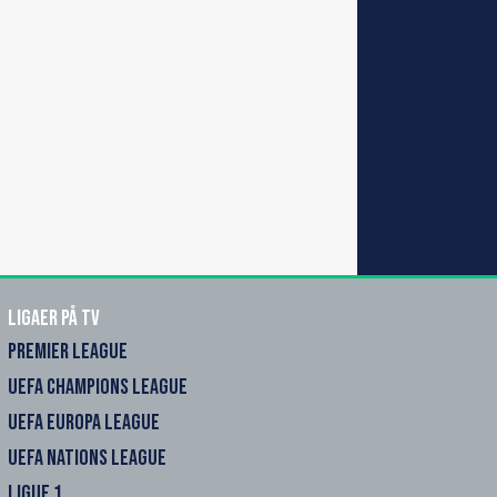
Ligaer på TV
PREMIER LEAGUE
UEFA CHAMPIONS LEAGUE
UEFA EUROPA LEAGUE
UEFA NATIONS LEAGUE
LIGUE 1