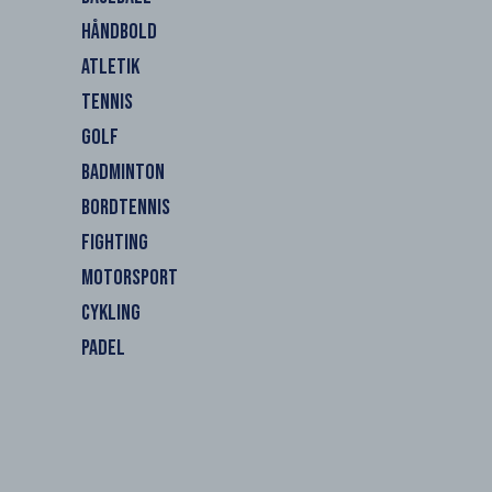
HÅNDBOLD
ATLETIK
TENNIS
GOLF
BADMINTON
BORDTENNIS
FIGHTING
MOTORSPORT
CYKLING
PADEL