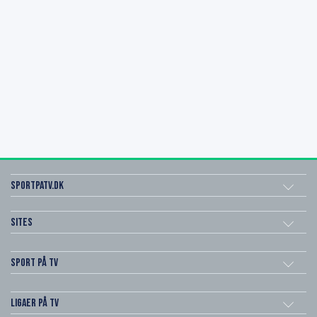
SportPaTV.dk
Sites
Sport på TV
Ligaer på TV