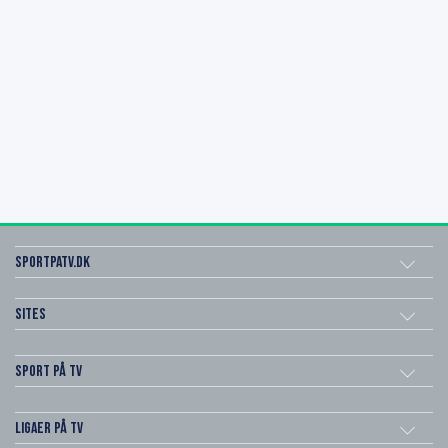
SportPaTV.dk
Sites
Sport på TV
Ligaer på TV