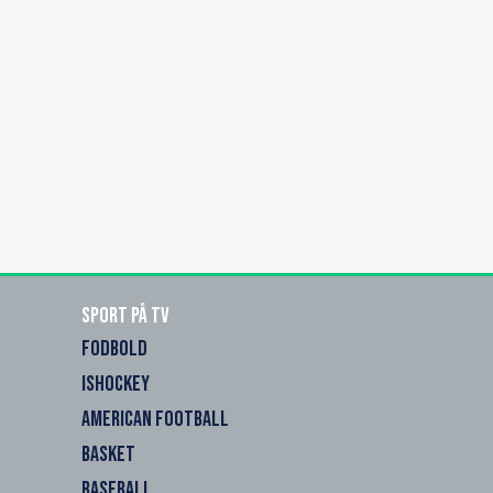
Sport på TV
FODBOLD
ISHOCKEY
AMERICAN FOOTBALL
BASKET
BASEBALL