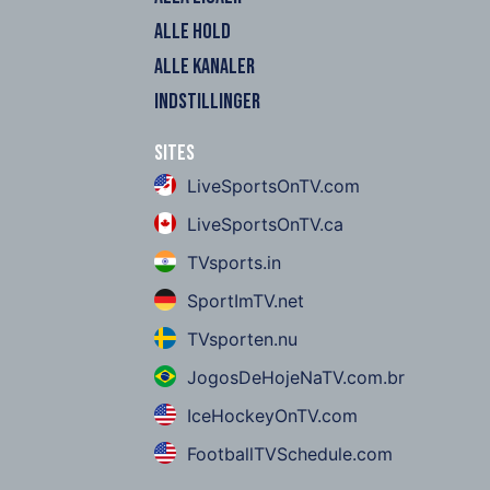
ALLE HOLD
ALLE KANALER
INDSTILLINGER
Sites
LiveSportsOnTV.com
LiveSportsOnTV.ca
TVsports.in
SportImTV.net
TVsporten.nu
JogosDeHojeNaTV.com.br
IceHockeyOnTV.com
FootballTVSchedule.com