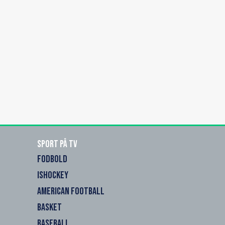
Sport på TV
FODBOLD
ISHOCKEY
AMERICAN FOOTBALL
BASKET
BASEBALL