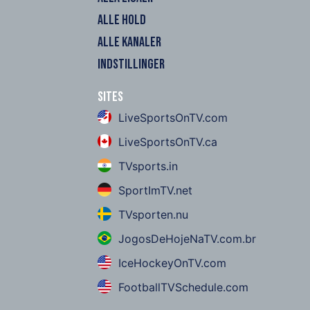
ALLE HOLD
ALLE KANALER
INDSTILLINGER
Sites
LiveSportsOnTV.com
LiveSportsOnTV.ca
TVsports.in
SportImTV.net
TVsporten.nu
JogosDeHojeNaTV.com.br
IceHockeyOnTV.com
FootballTVSchedule.com