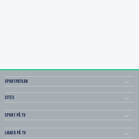
SportPaTV.dk
Sites
Sport på TV
Ligaer på TV