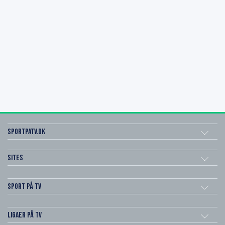
SportPaTV.dk
Sites
Sport på TV
Ligaer på TV