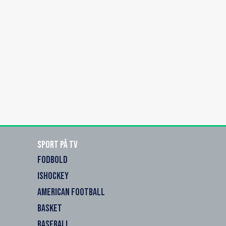
Sport på TV
FODBOLD
ISHOCKEY
AMERICAN FOOTBALL
BASKET
BASEBALL