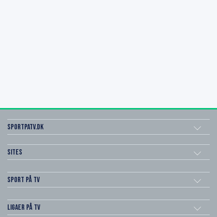
SportPaTV.dk
Sites
Sport på TV
Ligaer på TV