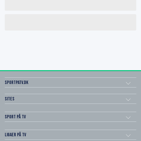
SportPaTV.dk
Sites
Sport på TV
Ligaer på TV