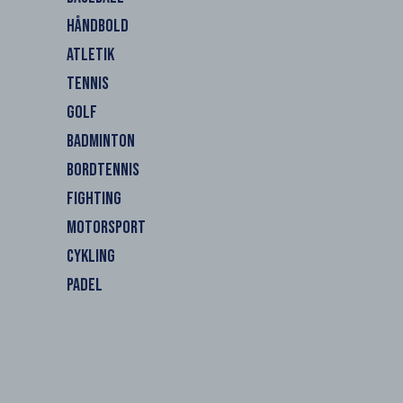
HÅNDBOLD
ATLETIK
TENNIS
GOLF
BADMINTON
BORDTENNIS
FIGHTING
MOTORSPORT
CYKLING
PADEL