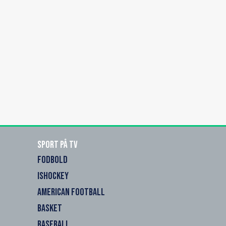
Sport på TV
FODBOLD
ISHOCKEY
AMERICAN FOOTBALL
BASKET
BASEBALL