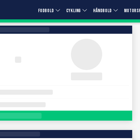
FODBOLD
CYKLING
HÅNDBOLD
MOTORS