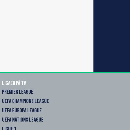
Ligaer på TV
PREMIER LEAGUE
UEFA CHAMPIONS LEAGUE
UEFA EUROPA LEAGUE
UEFA NATIONS LEAGUE
LIGUE 1