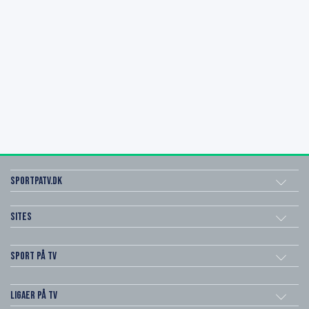
SportPaTV.dk
Sites
Sport på TV
Ligaer på TV