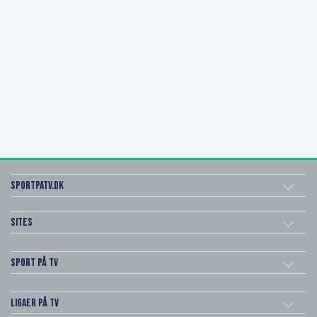
SportPaTV.dk
Sites
Sport på TV
Ligaer på TV