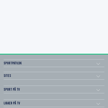
SportPaTV.dk
Sites
Sport på TV
Ligaer på TV