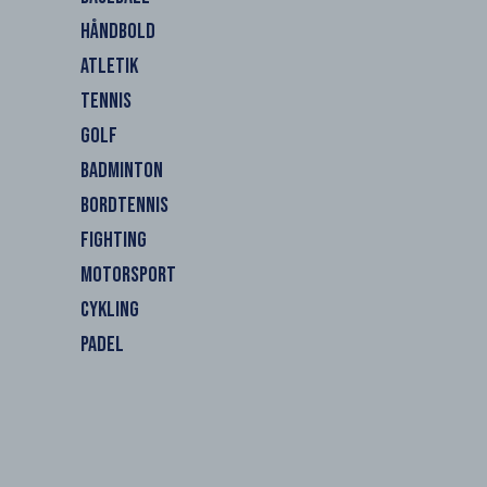
HÅNDBOLD
ATLETIK
TENNIS
GOLF
BADMINTON
BORDTENNIS
FIGHTING
MOTORSPORT
CYKLING
PADEL