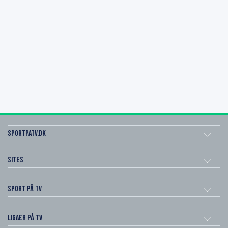
SportPaTV.dk
Sites
Sport på TV
Ligaer på TV