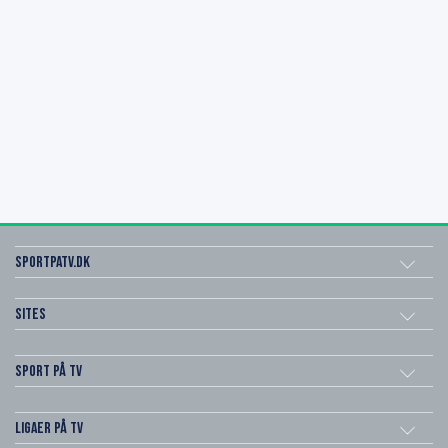
SportPaTV.dk
Sites
Sport på TV
Ligaer på TV