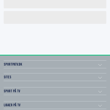
SportPaTV.dk
Sites
Sport på TV
Ligaer på TV