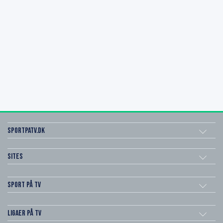
SportPaTV.dk
Sites
Sport på TV
Ligaer på TV