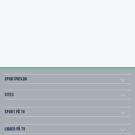
SportPaTV.dk
Sites
Sport på TV
Ligaer på TV