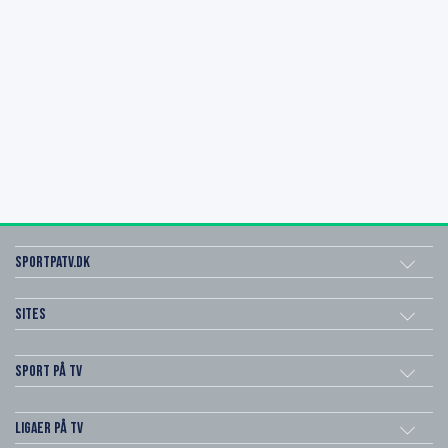
SportPaTV.dk
Sites
Sport på TV
Ligaer på TV