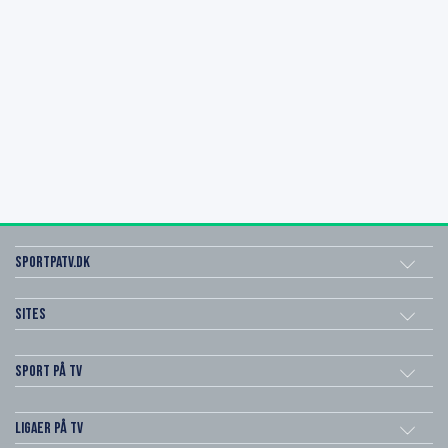
SportPaTV.dk
Sites
Sport på TV
Ligaer på TV