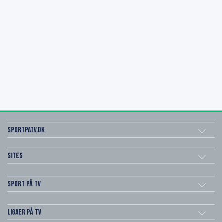
SportPaTV.dk
Sites
Sport på TV
Ligaer på TV