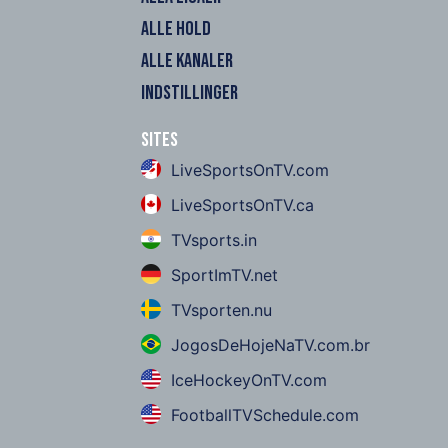
ALLE HOLD
ALLE KANALER
INDSTILLINGER
Sites
LiveSportsOnTV.com
LiveSportsOnTV.ca
TVsports.in
SportImTV.net
TVsporten.nu
JogosDeHojeNaTV.com.br
IceHockeyOnTV.com
FootballTVSchedule.com