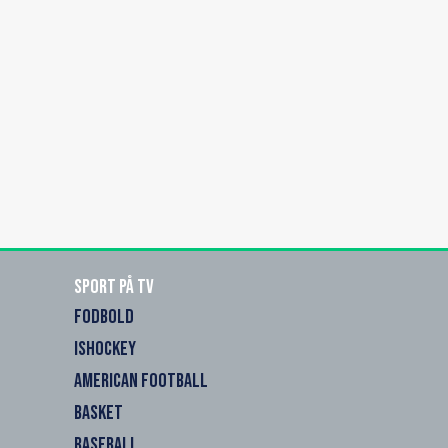
Sport på TV
FODBOLD
ISHOCKEY
AMERICAN FOOTBALL
BASKET
BASEBALL