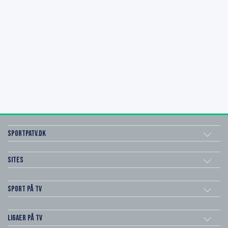
SportPaTV.dk
Sites
Sport på TV
Ligaer på TV