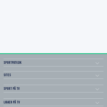
SportPaTV.dk
Sites
Sport på TV
Ligaer på TV