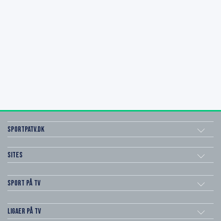
SportPaTV.dk
Sites
Sport på TV
Ligaer på TV