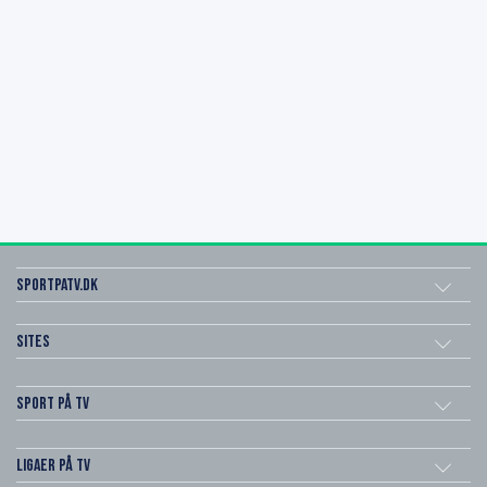
SportPaTV.dk
Sites
Sport på TV
Ligaer på TV