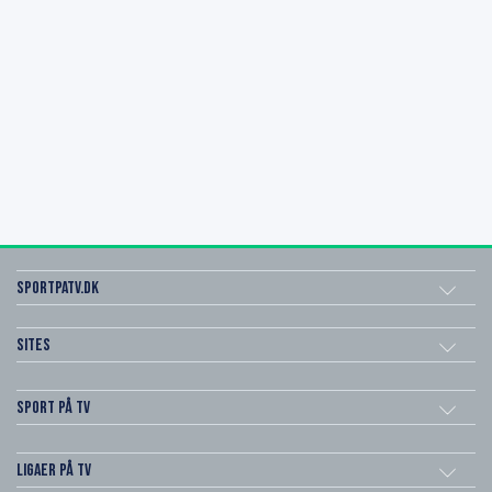
SportPaTV.dk
Sites
Sport på TV
Ligaer på TV