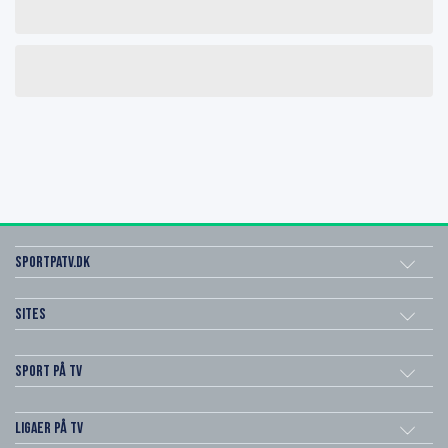
SportPaTV.dk
Sites
Sport på TV
Ligaer på TV