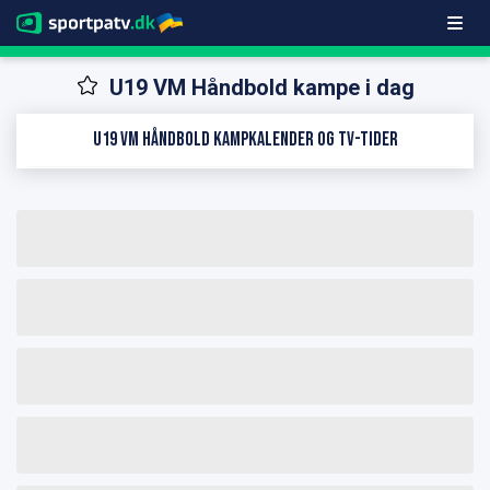
U19 VM Håndbold kampe i dag
U19 VM Håndbold kampkalender og TV-tider