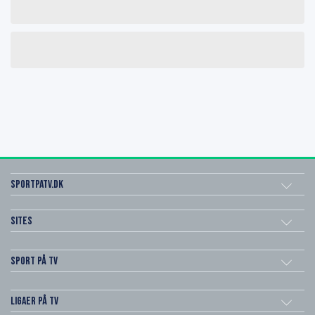
SportPaTV.dk
Sites
Sport på TV
Ligaer på TV