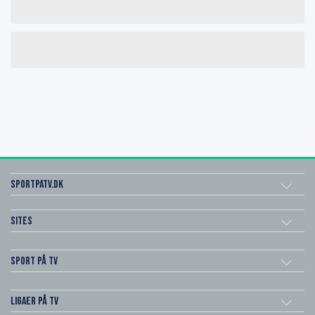
SportPaTV.dk
Sites
Sport på TV
Ligaer på TV