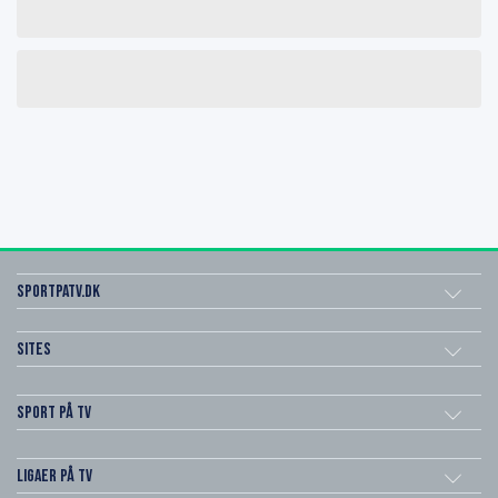
SportPaTV.dk
Sites
Sport på TV
Ligaer på TV