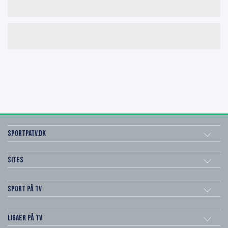
SportPaTV.dk
Sites
Sport på TV
Ligaer på TV