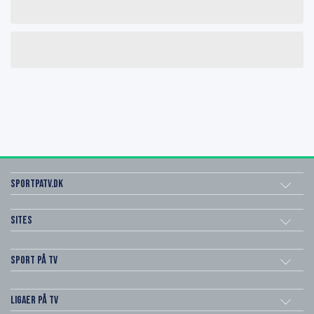
SportPaTV.dk
Sites
Sport på TV
Ligaer på TV