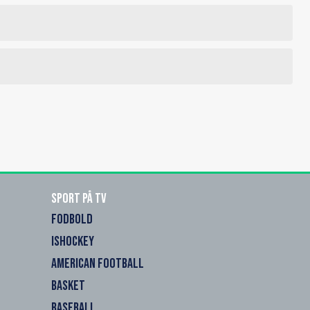
Sport på TV
FODBOLD
ISHOCKEY
AMERICAN FOOTBALL
BASKET
BASEBALL