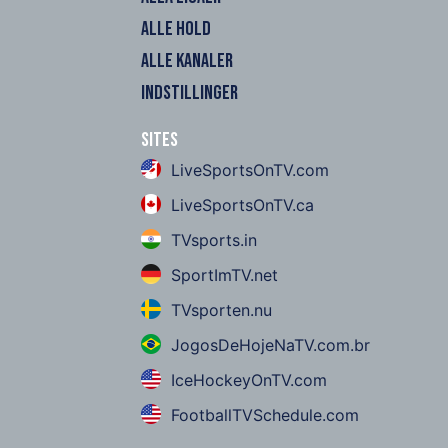
ALLE HOLD
ALLE KANALER
INDSTILLINGER
Sites
LiveSportsOnTV.com
LiveSportsOnTV.ca
TVsports.in
SportImTV.net
TVsporten.nu
JogosDeHojeNaTV.com.br
IceHockeyOnTV.com
FootballTVSchedule.com