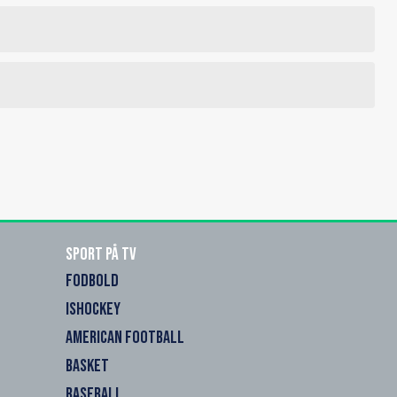
Sport på TV
FODBOLD
ISHOCKEY
AMERICAN FOOTBALL
BASKET
BASEBALL