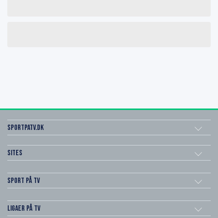
SportPaTV.dk
Sites
Sport på TV
Ligaer på TV