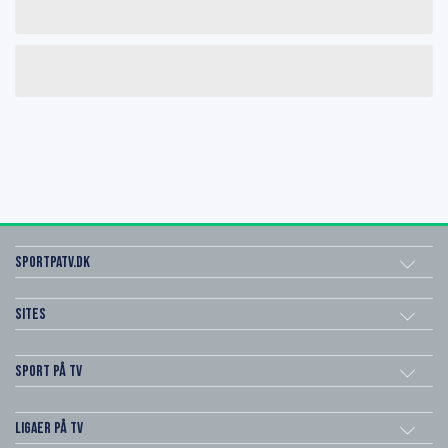
SportPaTV.dk
Sites
Sport på TV
Ligaer på TV